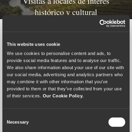
Visitas a locales de interés
histórico y cultural
This website uses cookie
We use cookies to personalise content and ads, to
provide social media features and to analyse our traffic.
We also share information about your use of our site with
Otras
actividades
en
The
Vintage
our social media, advertising and analytics partners who
House
may combine it with other information that you’ve
provided to them or that they’ve collected from your use
of their services.
Our Cookie Policy.
C
Necessary
o
n