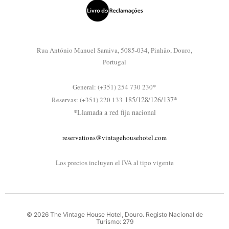
Rua António Manuel Saraiva, 5085-034, Pinhão, Douro,
Portugal
General: (+351) 254 730 230*
185/128/126/137*
Reservas: (+351) 220 133
*Llamada a red fija nacional
reservations@vintagehousehotel.com
Los precios incluyen el IVA al tipo vigente
©
2026
The
Vintage
House
Hotel,
Douro.
Registo
Nacional
de
Turismo:
279