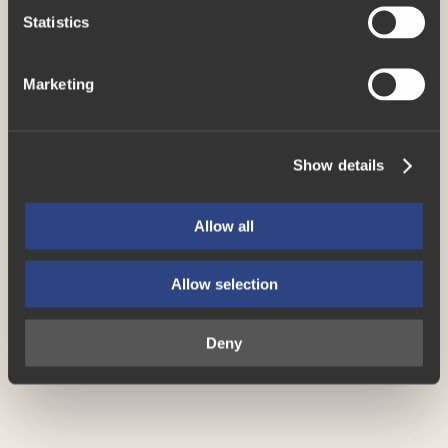
t
Statistics
S
e
Marketing
l
e
c
Show details
t
i
o
Allow all
n
Allow selection
Deny