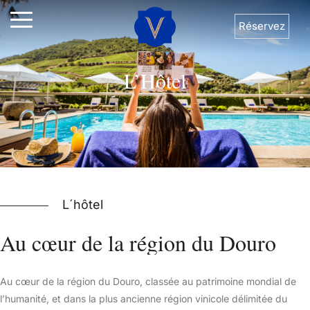
Réservez
L’Hôtel
L´hôtel
Au
cœur
de
la
région
du
Douro
Au cœur de la région du Douro, classée au patrimoine mondial de
l’humanité, et dans la plus ancienne région vinicole délimitée du