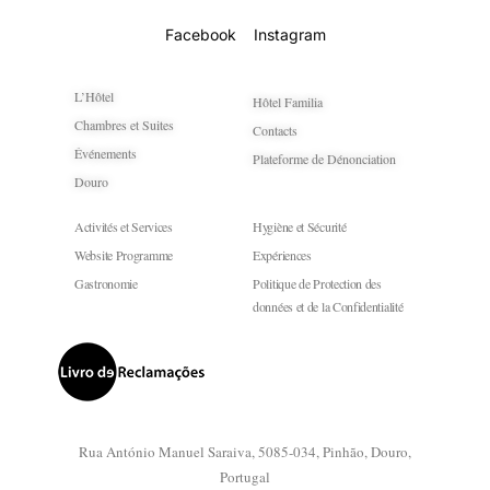
Facebook
Instagram
L’Hôtel
Hôtel Familia
Chambres et Suites
Contacts
Événements
Plateforme de Dénonciation
Douro
Activités et Services
Hygiène et Sécurité
Website Programme
Expériences
Gastronomie
Politique de Protection des
données et de la Confidentialité
Rua António Manuel Saraiva, 5085-034, Pinhão, Douro,
Portugal