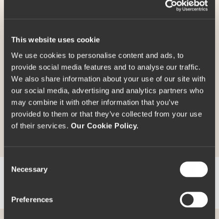
Parking gratuit**
This website uses cookie
We use cookies to personalise content and ads, to
provide social media features and to analyse our traffic.
We also share information about your use of our site with
our social media, advertising and analytics partners who
Horaire check-in
: à partir de 16h00
may combine it with other information that you’ve
Horaire de check-out
: jusqu'à 12h00
provided to them or that they’ve collected from your use
of their services.
Our Cookie Policy.
*Disponible d’avril à octobre
**Sous réserve de disponibilitét
Les animaux ne sont pas acceptés (sauf chiens guides)
C
Necessary
o
VÉRIFIER LA DISPONIBILITÉ
n
s
Preferences
e
n