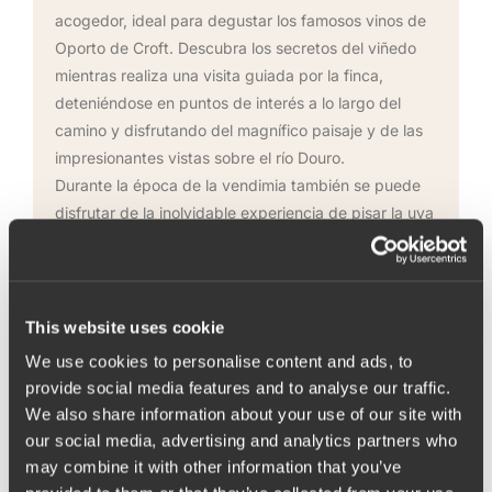
acogedor, ideal para degustar los famosos vinos de
Oporto de Croft. Descubra los secretos del viñedo
mientras realiza una visita guiada por la finca,
deteniéndose en puntos de interés a lo largo del
camino y disfrutando del magnífico paisaje y de las
impresionantes vistas sobre el río Douro.
Durante la época de la vendimia también se puede
disfrutar de la inolvidable experiencia de pisar la uva
en los lagares (se requiere reserva previa). Quinta da
Roêda está muy cerca del centro de la ciudad de
Pinhão y tiene acceso tanto para los autobuses
turísticos como para los coches particulares.
This website uses cookie
Las visitas están disponibles en portugués, inglés,
We use cookies to personalise content and ads, to
español y francês.
provide social media features and to analyse our traffic.
We also share information about your use of our site with
Información General:
our social media, advertising and analytics partners who
Quinta da Roêda, 5085-016 Pinhão
may combine it with other information that you’ve
T: +351 220 109 830