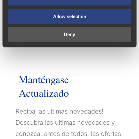
n
Quinta das Carvalhas
Allow selection
Quinta do Crasto
Deny
Manténgase
Actualizado
Reciba las últimas novedades!
Descubra las últimas novedades y
conozca, antes de todos, las ofertas