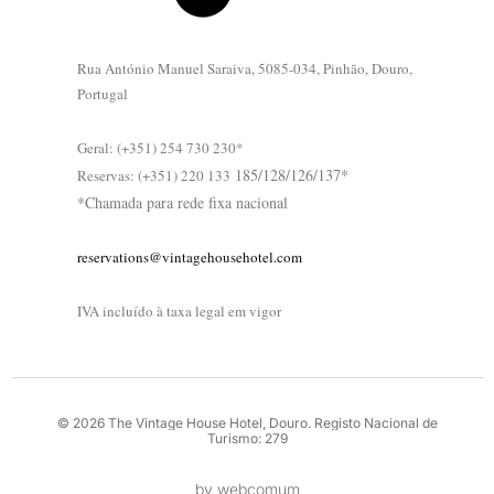
Rua António Manuel Saraiva, 5085-034, Pinhão, Douro,
Portugal
Geral: (+351) 254 730 230*
185/128/126/137*
Reservas: (+351) 220 133
*Chamada para rede fixa nacional
reservations@vintagehousehotel.com
IVA incluído à taxa legal em vigor
©
2026
The
Vintage
House
Hotel,
Douro.
Registo
Nacional
de
Turismo:
279
by
webcomum