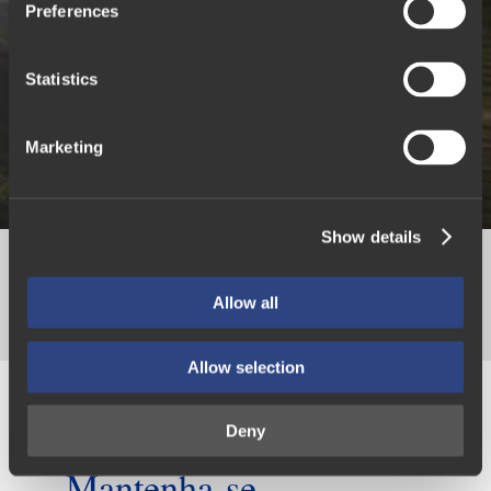
s
Preferences
e
n
t
Statistics
S
e
Marketing
Visitas a Locais de Interesse
l
e
Histórico-Cultural
c
Show details
t
i
o
Allow all
n
Allow selection
Deny
Mantenha-se