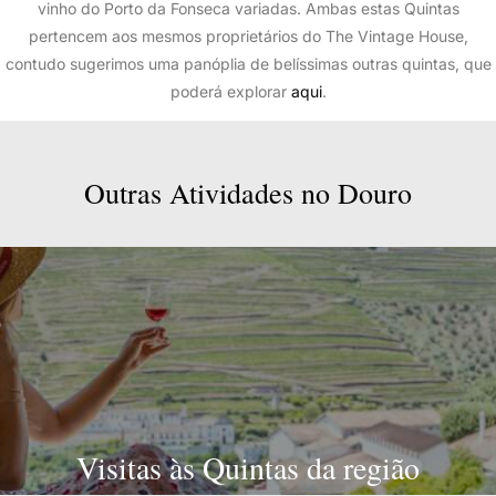
vinho do Porto da Fonseca variadas. Ambas estas Quintas
pertencem aos mesmos proprietários do The Vintage House,
contudo sugerimos uma panóplia de belíssimas outras quintas, que
poderá explorar
aqui
.
Outras
Atividades
no
Douro
Visitas às Quintas da região