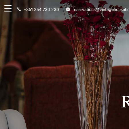
+351 254 730 230
reservations@vintagehouseho
R