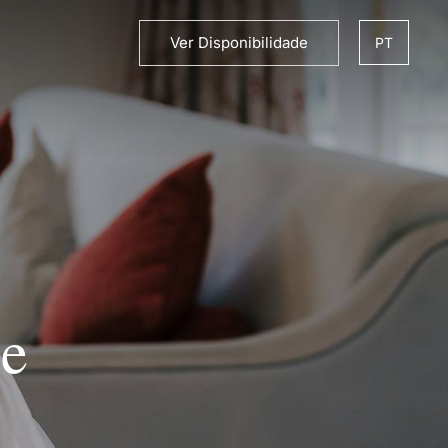
ES
Ver Disponibilidade
PT
EN
FR
DE
ES
ce