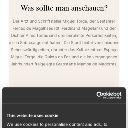
Was sollte man anschauen?
Der Arzt und Schriftsteller Miguel Torga, der Seefahrer
Fernão de Magalhães (dt. Ferdinand Magellan) und der
Dichter Aires Torres sind drei berühmte Persönlichkeiten,
die in Sabrosa gelebt haben. Die Stadt bietet verschiedene
Sehenswürdigkeiten, darunter das Kulturzentrum Espaço
Miguel Torga, die Quinta da Foz und die im vergangenen
Jahrhundert freigelegte Grabstätte Mamoa de Madorras.
Mamoa de Madorras
Die Mamoa de Madorras ist eine monumentale
Grabstätte aus der Bronzezeit. Der portugiesische
This website uses cookie
Archäologe Albino dos Santos Pereira hatte sie
We use cookies to personalise content and ads, to