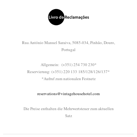
Rua António Manuel Saraiva, 5085-034, Pinhão, Douro,
Portugal
Allgemein: (+351) 254 730 230*
Reservierung: (+351) 220 133 185/128/126/137*
*Aufruf zum nationalen Festnetz
reservations@vintagehousehotel.com
Die Preise enthalten die Mehrwertsteuer zum aktuellen
Satz