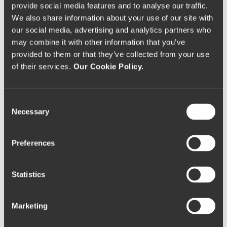
bereits 1912 entdeckt, doch erst in den 1980er
provide social media features and to analyse our traffic.
Jahren wurde sie bei archäologischen Grabungen
We also share information about your use of our site with
freigelegt.
our social media, advertising and analytics partners who
may combine it with other information that you’ve
provided to them or that they’ve collected from your use
Allgemeine Informationen:
of their services.
Our Cookie Policy.
5060-408 São Lourenço de Ribapinhão, Sabrosa
W:
www.sabrosa.pt/frontoffice/pages/487?poi_id=61
C
Quinta da Foz
Necessary
o
n
Espaço Miguel Torga
s
Preferences
e
n
t
Statistics
S
e
Marketing
l
e