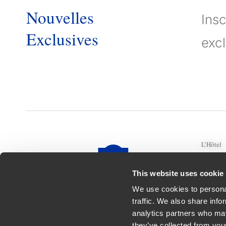
Nouvelles
Ins
Exclusives
excl
L’Hôtel
Chambres
Événeme
This website uses cookie
Douro
We use cookies to personal
Hôtel Fa
traffic. We also share info
analytics partners who may
Contacts
they’ve collected from you