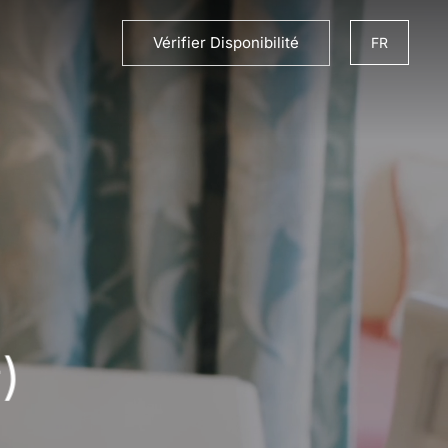
ES
Vérifier Disponibilité
FR
EN
DE
PT
ES
)