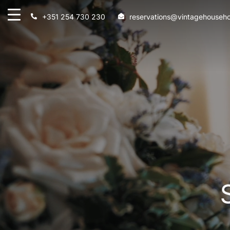
+351 254 730 230
reservations@vintagehouseho