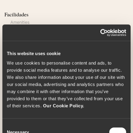
Facilidades
Amenities
Cofre pessoal
Estacionamento incluído mediante a
disponibilidade
Garrafa de água e Máquina de fazer Chá
This website uses cookie
e Café de cortesia no quarto
We use cookies to personalise content and ads, to
Mini bar
provide social media features and to analyse our traffic.
Piso em carpete
We also share information about your use of our site with
Quartos comunicantes disponíveis
our social media, advertising and analytics partners who
Secador de cabelo
may combine it with other information that you’ve
Secretária
provided to them or that they’ve collected from your use
Tábua e ferro de engomar
of their services.
Our Cookie Policy.
Tratamento VIP no quarto à chegada
Um vinho do Porto de boas vindas, por
C
adulto, à chegada
Necessary