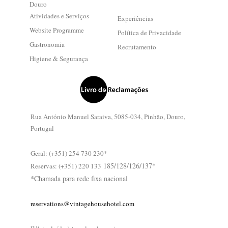
Douro
Atividades e Serviços
Experiências
Website Programme
Política de Privacidade
Gastronomia
Recrutamento
Higiene & Segurança
Rua António Manuel Saraiva, 5085-034, Pinhão, Douro,
Portugal
Geral: (+351) 254 730 230*
185/128/126/137*
Reservas: (+351) 220 133
*Chamada para rede fixa nacional
reservations@vintagehousehotel.com