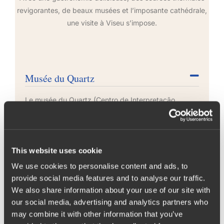
revigorantes, de beaux musées et l’imposante cathédrale,
une visite à Viseu s’impose.
Musée du Quartz
Le musée du Quartz (Centro de Interpretação
Galopim de Carvalho) a été le premier musée
consacré à un seul minéral, le quartz.
This website uses cookie
Vous y trouverez un centre scientifique, plusieurs
salles d’exposition, un auditorium et une
We use cookies to personalise content and ads, to
bibliothèque.
provide social media features and to analyse our traffic.
We also share information about your use of our site with
our social media, advertising and analytics partners who
Information Générale:
may combine it with other information that you’ve
Monte de Santa Luzia, 3515, Viseu