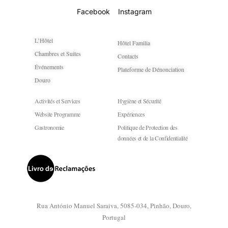
Facebook
Instagram
L’Hôtel
Hôtel Familia
Chambres et Suites
Contacts
Événements
Plateforme de Dénonciation
Douro
Activités et Services
Hygiène et Sécurité
Website Programme
Expériences
Gastronomie
Politique de Protection des
données et de la Confidentialité
Rua António Manuel Saraiva, 5085-034, Pinhão, Douro,
Portugal